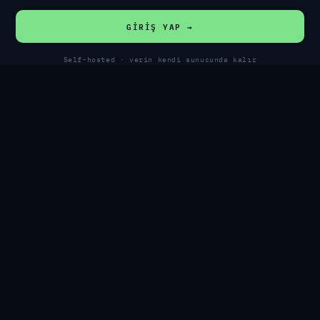
GIRIŞ YAP →
Self-hosted · verin kendi sunucunda kalır