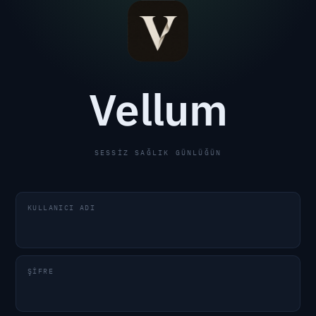
Vellum
SESSIZ SAĞLIK GÜNLÜĞÜN
KULLANICI ADI
ŞIFRE